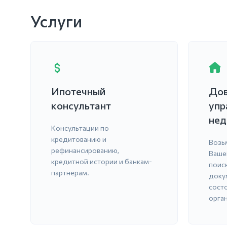
Услуги
Ипотечный
Дов
консультант
упр
нед
Консультации по
кредитованию и
Возь
рефинансированию,
Ваше
кредитной истории и банкам-
поис
партнерам.
доку
сост
орга