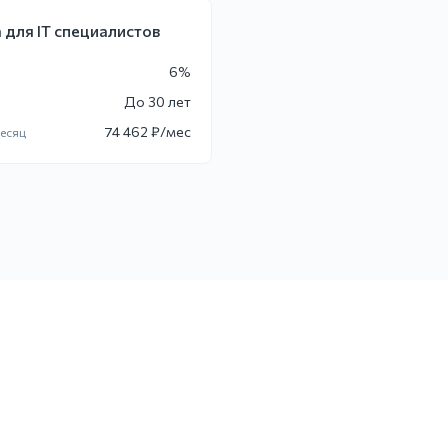
 для IT специалистов
6
%
До
30 лет
74 462
₽/мес
месяц