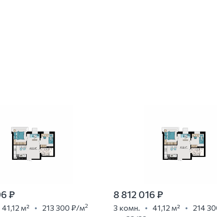
96 ₽
8 812 016 ₽
2
41,12 м²
213 300 ₽
/м
3 комн.
41,12 м²
214 30