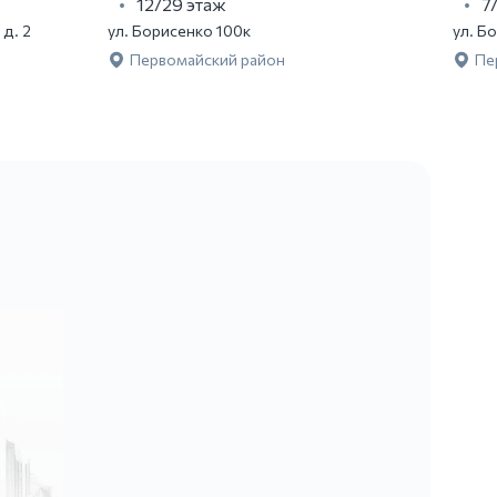
12/29 этаж
7
 д. 2
ул. Борисенко 100к
ул. Б
Первомайский район
Пе