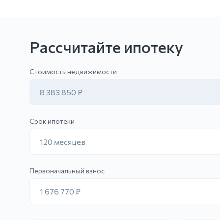
Рассчитайте ипотеку
Отправить заявку
Стоимость недвижимости
8 383 850 ₽
Срок ипотеки
120 месяцев
Первоначальный взнос
1 676 770 ₽