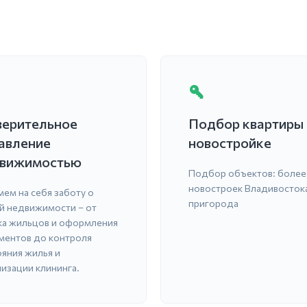
ерительное
Подбор квартиры 
авление
новостройке
вижимостью
Подбор объектов: более
новостроек Владивостока
мем на себя заботу о
пригорода
й недвижимости – от
ка жильцов и оформления
ментов до контроля
ояния жилья и
низации клининга.