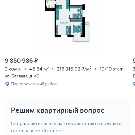
9 850 986 ₽
2
3 комн.
45,54 м²
216 315,02 ₽
/м
19/19 этаж
3
ул. Баляева, д. 49
Д
Первореченский район
Решим квартирный вопрос
Отправляйте заявку на консультацию и получите
ответ на любой вопрос