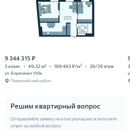
9 344 315 ₽
2
3 комн.
49,32 м²
189 463 ₽
/м
26/29 этаж
3
ул. Борисенко 100к
у
Первомайский район
Решим квартирный вопрос
Отправляйте заявку на консультацию и получите
ответ на любой вопрос