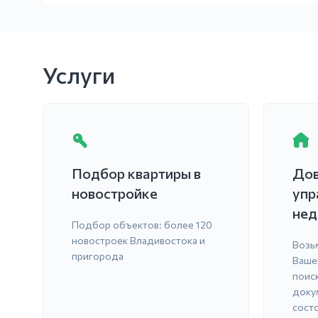
Услуги
Подбор квартиры в
Дов
новостройке
упр
нед
Подбор объектов: более 120
новостроек Владивостока и
Возь
пригорода
Ваше
поис
доку
сост