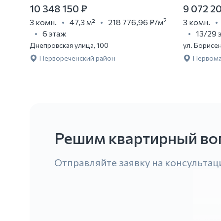
10 348 150 ₽
9 072 2
2
3 комн.
47,3 м²
218 776,96 ₽
/м
3 комн.
6 этаж
13/29 
Днепровская улица, 100
ул. Борисе
Первореченский район
Первома
Решим квартирный во
Отправляйте заявку на консультац