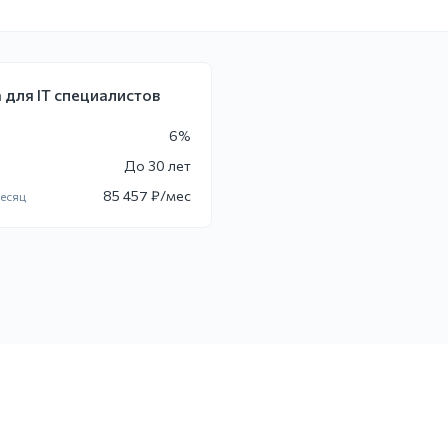
 для IT специалистов
6
%
До
30 лет
85 457
₽/мес
месяц