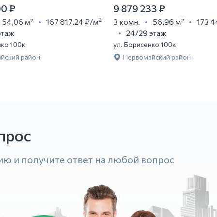
00 ₽
9 879 233 ₽
2
54,06 м²
167 817,24 ₽
/м
3 комн.
56,96 м²
173 4
этаж
24/29 этаж
нко 100к
ул. Борисенко 100к
йский район
Первомайский район
прос
ию и получите ответ на любой вопрос