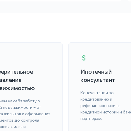
ерительное
Ипотечный
авление
консультант
вижимостью
Консультации по
кредитованию и
мем на себя заботу о
рефинансированию,
й недвижимости – от
кредитной истории и бан
ка жильцов и оформления
партнерам.
ментов до контроля
ояния жилья и