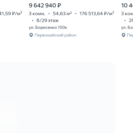
9 642 940 ₽
10 4
2
2
41,59 ₽
/м
3 комн.
54,63 м²
176 513,64 ₽
/м
3 ком
8/29 этаж
2
ул. Борисенко 100к
ул. Б
Первомайский район
Пе