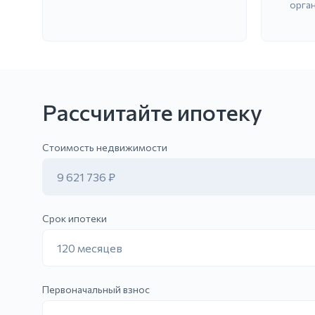
орга
Рассчитайте ипотеку
Отправить заявку
Стоимость недвижимости
9 621 736 ₽
Срок ипотеки
120 месяцев
Первоначальный взнос