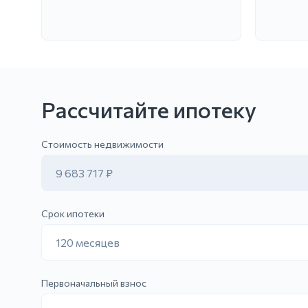
Рассчитайте ипотеку
Отправить заявку
Стоимость недвижимости
9 683 717 ₽
Срок ипотеки
120 месяцев
Первоначальный взнос