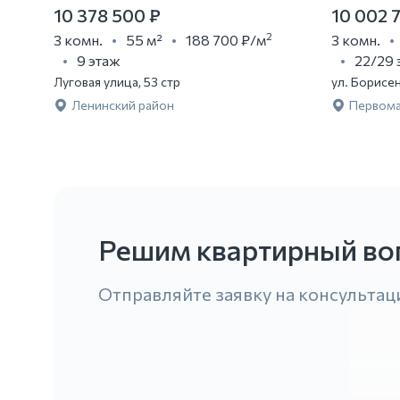
10 378 500 ₽
10 002 
2
3 комн.
55 м²
188 700 ₽
/м
3 комн.
9 этаж
22/29 
Луговая улица, 53 стр
ул. Борисе
Ленинский район
Первома
Решим квартирный во
Отправляйте заявку на консультац