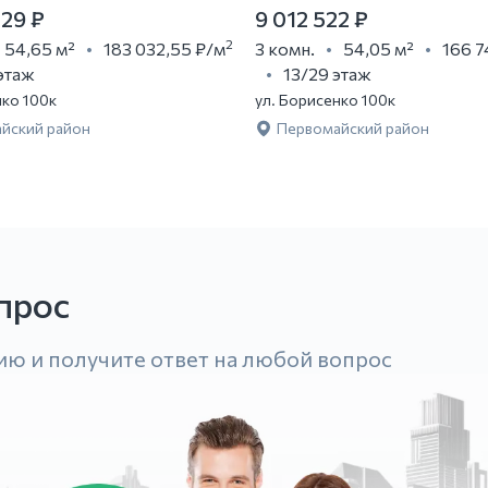
729 ₽
9 012 522 ₽
2
54,65 м²
183 032,55 ₽
/м
3 комн.
54,05 м²
166 7
этаж
13/29 этаж
нко 100к
ул. Борисенко 100к
йский район
Первомайский район
прос
ию и получите ответ на любой вопрос