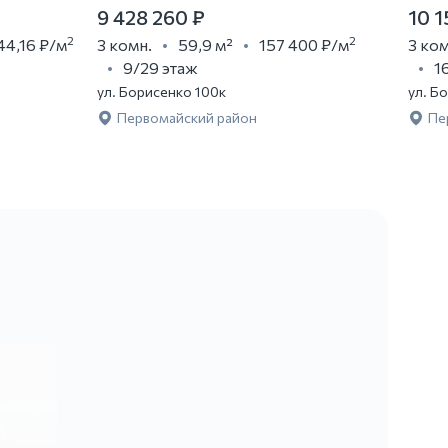
9 428 260 ₽
10 1
2
2
44,16 ₽
/м
3 комн.
59,9 м²
157 400 ₽
/м
3 ком
9/29 этаж
1
ул. Борисенко 100к
ул. Б
Первомайский район
Пе