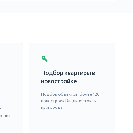
Подбор квартиры в
новостройке
Подбор объектов: более 120
новостроек Владивостока и
пригорода
т
ления