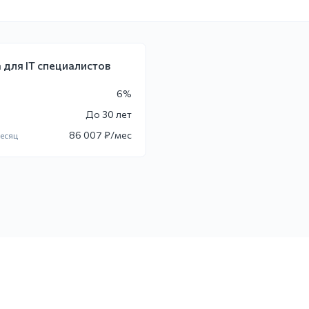
 для IT специалистов
6
%
До
30 лет
86 007
₽/мес
месяц