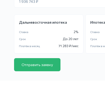
1 936 743 ₽
Дальневосточная ипотека
Ипотека
2
%
Ставка
Ставка
До
20 лет
Срок
Срок
71 283
₽/мес
Платёж в месяц
Платёж в 
Отправить заявку