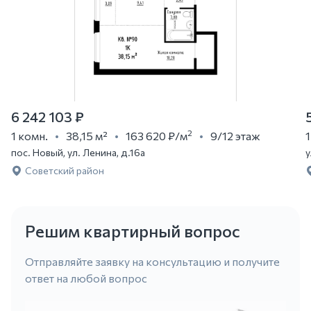
6 242 103 ₽
2
1 комн.
38,15 м²
163 620 ₽
/м
9/12 этаж
1
пос. Новый, ул. Ленина, д.16а
у
Советский район
Решим квартирный вопрос
Отправляйте заявку на консультацию и получите
ответ на любой вопрос