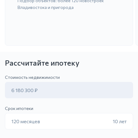
Подбор объектов: более 120 новостроек
Владивостока и пригорода
Рассчитайте ипотеку
ить заявку
Стоимость недвижимости
6 180 300 ₽
Срок ипотеки
120 месяцев
10 лет