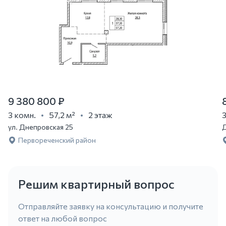
9 380 800 ₽
3 комн.
57,2 м²
2 этаж
3
ул. Днепровская 25
Д
Первореченский район
Решим квартирный вопрос
Отправляйте заявку на консультацию и получите
ответ на любой вопрос