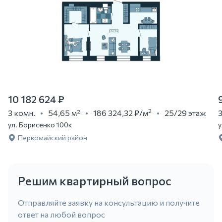
10 182 624 ₽
2
3 комн.
54,65 м²
186 324,32 ₽
/м
25/29 этаж
3
ул. Борисенко 100к
у
Первомайский район
Решим квартирный вопрос
Отправляйте заявку на консультацию и получите
ответ на любой вопрос