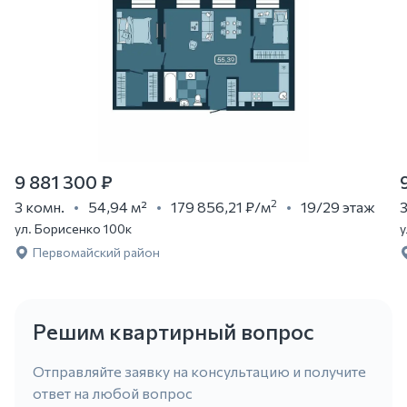
9 881 300 ₽
2
3 комн.
54,94 м²
179 856,21 ₽
/м
19/29 этаж
3
ул. Борисенко 100к
у
Первомайский район
Решим квартирный вопрос
Отправляйте заявку на консультацию и получите
ответ на любой вопрос