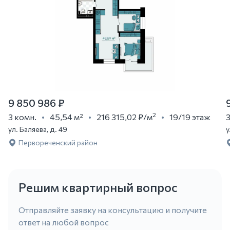
9 850 986 ₽
2
3 комн.
45,54 м²
216 315,02 ₽
/м
19/19 этаж
3
ул. Баляева, д. 49
у
Первореченский район
Решим квартирный вопрос
Отправляйте заявку на консультацию и получите
ответ на любой вопрос