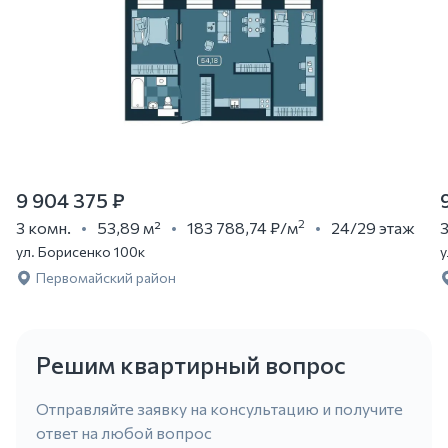
9 904 375 ₽
2
3 комн.
53,89 м²
183 788,74 ₽
/м
24/29 этаж
3
ул. Борисенко 100к
у
Первомайский район
Решим квартирный вопрос
Отправляйте заявку на консультацию и получите
ответ на любой вопрос