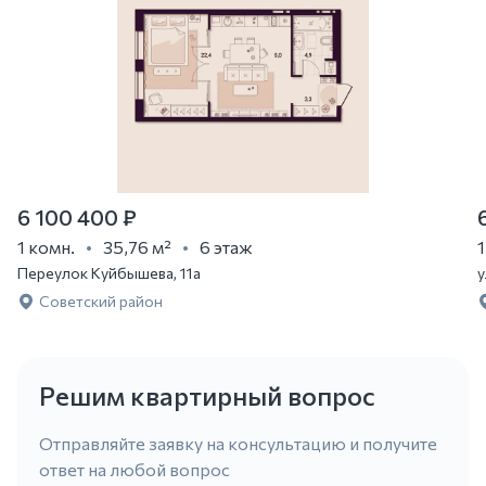
6 100 400 ₽
1 комн.
35,76 м²
6 этаж
1
Переулок Куйбышева, 11а
у
Советский район
Решим квартирный вопрос
Отправляйте заявку на консультацию и получите
ответ на любой вопрос